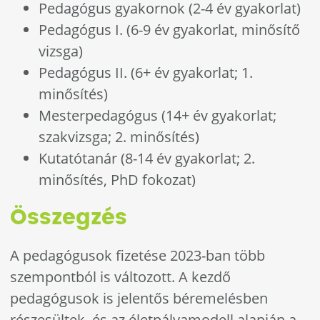
Pedagógus gyakornok (2-4 év gyakorlat)
Pedagógus I. (6-9 év gyakorlat, minősítő
vizsga)
Pedagógus II. (6+ év gyakorlat; 1.
minősítés)
Mesterpedagógus (14+ év gyakorlat;
szakvizsga; 2. minősítés)
Kutatótanár (8-14 év gyakorlat; 2.
minősítés, PhD fokozat)
Összegzés
A pedagógusok fizetése 2023-ban több
szempontból is változott. A kezdő
pedagógusok is jelentős béremelésben
részesültek, és az életpályamodell alapján a