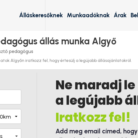
Álláskeresőknek
Munkaadóknak
Árak
Be
edagógus állás munka Algyő
esztő pedagógus
tok Algyőn iratkozz fel, hogy értesülj a legújabb állásajánlatokról.
Ne maradj le
a legújabb ál
Iratkozz fel!
Add meg email címed, hogy é
s