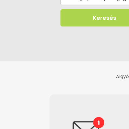
Keresés
Algyő