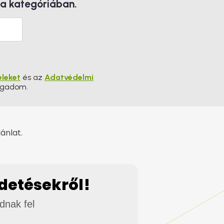
 a kategóriában.
eleket
és az
Adatvédelmi
ogadom.
ánlat.
rdetésekről!
adnak fel