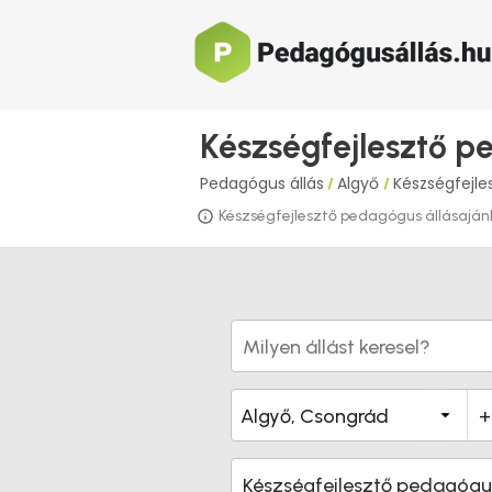
Készségfejlesztő p
Pedagógus állás
Algyő
Készségfejl
/
/
Készségfejlesztő pedagógus állásajánla
Készségfejlesztő pedagógu