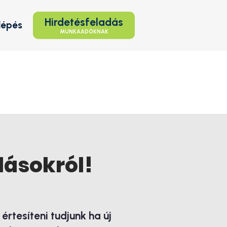
Hirdetésfeladás
lépés
MUNKAADÓKNAK
lásokról!
rtesíteni tudjunk ha új