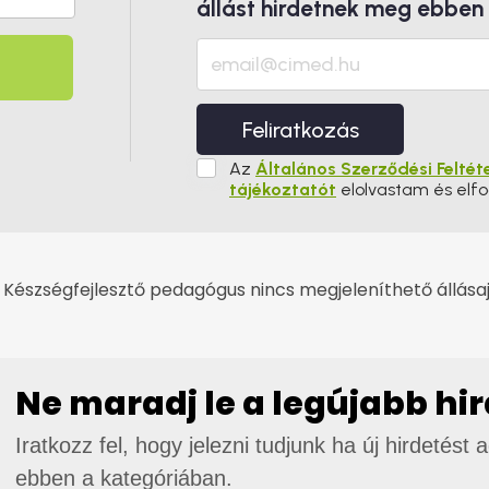
állást hirdetnek meg ebben
Feliratkozás
Az
Általános Szerződési Feltét
tájékoztatót
elolvastam és elf
 Készségfejlesztő pedagógus nincs megjeleníthető állásaj
Ne maradj le a legújabb hi
Iratkozz fel, hogy jelezni tudjunk ha új hirdetést 
ebben a kategóriában.