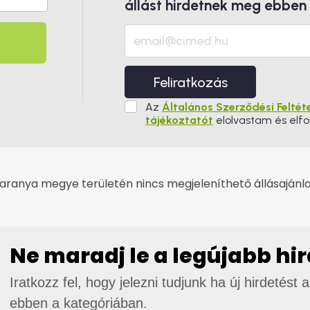
állást hirdetnek meg ebben
Feliratkozás
Az
Általános Szerződési Feltét
tájékoztatót
elolvastam és elf
aranya megye területén nincs megjeleníthető állásajánla
Ne maradj le a legújabb hi
Iratkozz fel, hogy jelezni tudjunk ha új hirdetést 
ebben a kategóriában.