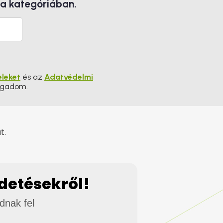
 a kategóriában.
eleket
és az
Adatvédelmi
ogadom.
t.
rdetésekről!
adnak fel