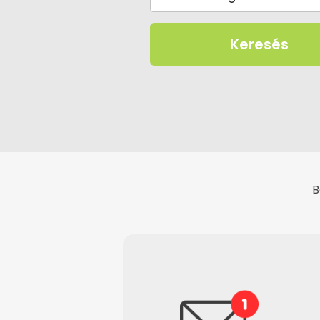
Keresés
B