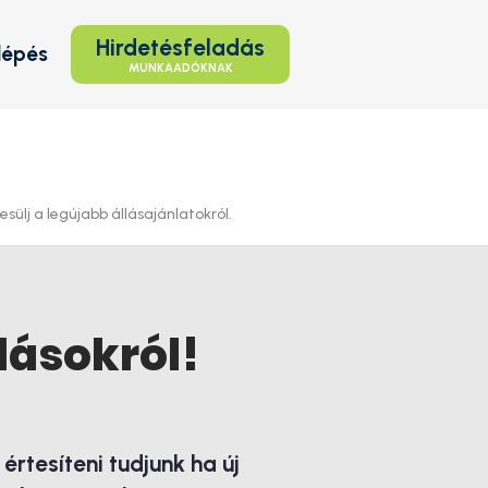
Hirdetésfeladás
lépés
MUNKAADÓKNAK
ülj a legújabb állásajánlatokról.
lásokról!
rtesíteni tudjunk ha új