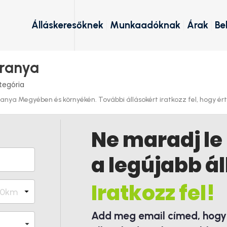
Álláskeresőknek
Munkaadóknak
Árak
Be
aranya
tegória
ya Megyében és környékén. További állásokért iratkozz fel, hogy értes
Ne maradj le
a legújabb ál
Iratkozz fel!
Add meg email címed, hogy é