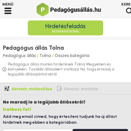
Hirdetésfeladás
MUNKAADÓKNAK
Pedagógus állás Tolna
Pedagógus állás
Tolna
Összes kategória
/
/
Pedagógus állás munka hirdetések Tolna Megyében és
környékén. További állásokért iratkozz fel, hogy értesülj a
legújabb állásajánlatokról.
Keresés módosítása
Keresés mentése
Ne maradj le
a legújabb állásokról!
Iratkozz fel!
Add meg email címed, hogy értesíteni tudjunk ha új állást
hirdetnek meg ebben a kategóriában.