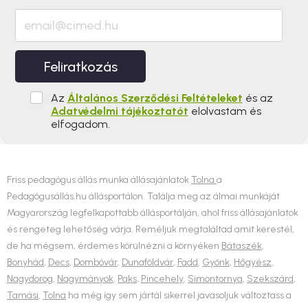
Feliratkozás
Az
Általános Szerződési Feltételeket
és az
Adatvédelmi tájékoztatót
elolvastam és
elfogadom.
Friss pedagógus állás munka állásajánlatok
Tolna
a
Pedagógusállás.hu állásportálon. Találja meg az álmai munkáját
Magyarország legfelkapottabb állásportálján, ahol friss állásajánlatok
és rengeteg lehetőség várja. Reméljük megtaláltad amit kerestél,
de ha mégsem, érdemes körülnézni a környéken
Bátaszék
,
Bonyhád
,
Decs
,
Dombóvár
,
Dunaföldvár
,
Fadd
,
Gyönk
,
Hőgyész
,
Nagydorog
,
Nagymányok
,
Paks
,
Pincehely
,
Simontornya
,
Szekszárd
,
Tamási
,
Tolna
ha még így sem jártál sikerrel javasoljuk változtass a