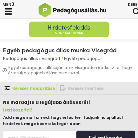
Hirdetésfeladás
MUNKAADÓKNAK
Egyéb pedagógus állás munka Visegrád
Pedagógus állás
Visegrád
Egyéb pedagógus
/
/
Egyéb pedagógus állásajánlatok Visegrádon iratkozz fel, hogy
értesülj a legújabb állásajánlatokról.
Keresés módosítása
Keresés mentése
Ne maradj le
a legújabb állásokról!
Iratkozz fel!
Add meg email címed, hogy értesíteni tudjunk ha új állást
hirdetnek meg ebben a kategóriában.