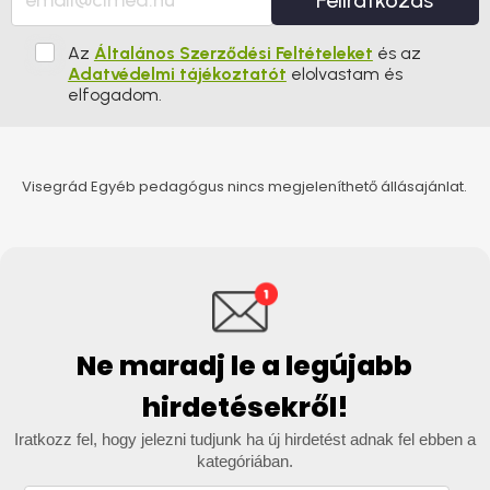
Feliratkozás
Az
Általános Szerződési Feltételeket
és az
Adatvédelmi tájékoztatót
elolvastam és
elfogadom.
Visegrád Egyéb pedagógus nincs megjeleníthető állásajánlat.
Ne maradj le a legújabb
hirdetésekről!
Iratkozz fel, hogy jelezni tudjunk ha új hirdetést adnak fel ebben a
kategóriában.