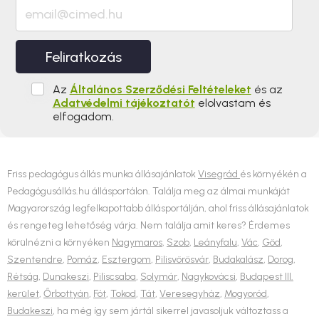
Feliratkozás
Az
Általános Szerződési Feltételeket
és az
Adatvédelmi tájékoztatót
elolvastam és
elfogadom.
Friss pedagógus állás munka állásajánlatok
Visegrád
és környékén a
Pedagógusállás.hu állásportálon. Találja meg az álmai munkáját
Magyarország legfelkapottabb állásportálján, ahol friss állásajánlatok
és rengeteg lehetőség várja. Nem találja amit keres? Érdemes
körülnézni a környéken
Nagymaros
,
Szob
,
Leányfalu
,
Vác
,
Göd
,
Szentendre
,
Pomáz
,
Esztergom
,
Pilisvörösvár
,
Budakalász
,
Dorog
,
Rétság
,
Dunakeszi
,
Piliscsaba
,
Solymár
,
Nagykovácsi
,
Budapest III.
kerület
,
Őrbottyán
,
Fót
,
Tokod
,
Tát
,
Veresegyház
,
Mogyoród
,
Budakeszi
, ha még így sem jártál sikerrel javasoljuk változtass a