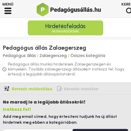
Hirdetésfeladás
MUNKAADÓKNAK
Pedagógus állás Zalaegerszeg
Pedagógus állás
Zalaegerszeg
Összes kategória
/
/
Pedagógus állás munka hirdetések Zalaegerszegen és
környékén. További zalaegerszegi állásokért iratkozz fel, hogy
értesülj a legújabb állásajánlatokról.
Keresés módosítása
Keresés mentése
Ne maradj le
a legújabb állásokról!
Iratkozz fel!
Add meg email címed, hogy értesíteni tudjunk ha új állást
hirdetnek meg ebben a kategóriában.