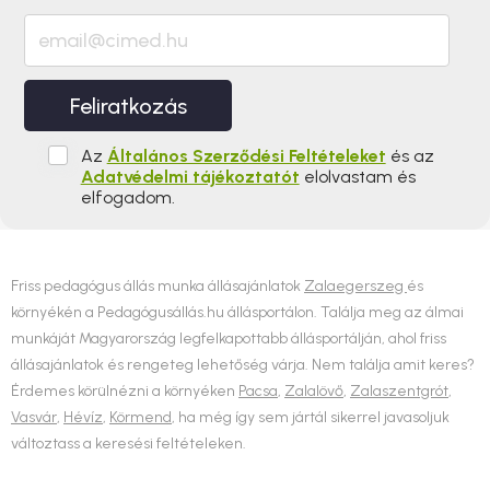
Feliratkozás
Az
Általános Szerződési Feltételeket
és az
Adatvédelmi tájékoztatót
elolvastam és
elfogadom.
Friss pedagógus állás munka állásajánlatok
Zalaegerszeg
és
környékén a Pedagógusállás.hu állásportálon. Találja meg az álmai
munkáját Magyarország legfelkapottabb állásportálján, ahol friss
állásajánlatok és rengeteg lehetőség várja. Nem találja amit keres?
Érdemes körülnézni a környéken
Pacsa
,
Zalalövő
,
Zalaszentgrót
,
Vasvár
,
Hévíz
,
Körmend
, ha még így sem jártál sikerrel javasoljuk
változtass a keresési feltételeken.