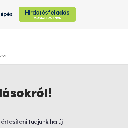
Hirdetésfeladás
lépés
MUNKAADÓKNAK
ról.
lásokról!
rtesíteni tudjunk ha új