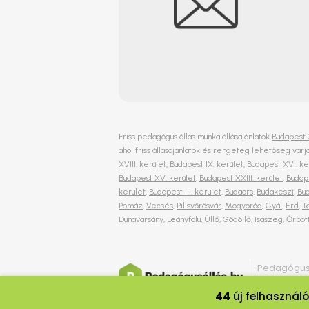
Friss pedagógus állás munka állásajánlatok
Budapest 
ahol friss állásajánlatok és rengeteg lehetőség vá
XVIII. kerület
,
Budapest IX. kerület
,
Budapest XVI. ke
Budapest XV. kerület
,
Budapest XXIII. kerület
,
Budape
kerület
,
Budapest III. kerület
,
Budaörs
,
Budakeszi
,
Bu
Pomáz
,
Vecsés
,
Pilisvörösvár
,
Mogyoród
,
Gyál
,
Érd
,
T
Dunavarsány
,
Leányfalu
,
Üllő
,
Gödöllő
,
Isaszeg
,
Őrbot
Pedagógus
Minden jog 
44
új felhasznál