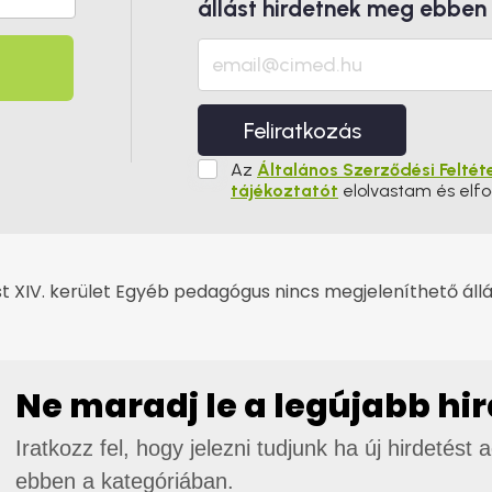
állást hirdetnek meg ebben
Feliratkozás
Az
Általános Szerződési Feltét
tájékoztatót
elolvastam és elf
 XIV. kerület Egyéb pedagógus nincs megjeleníthető állá
Ne maradj le a legújabb hi
Iratkozz fel, hogy jelezni tudjunk ha új hirdetést 
ebben a kategóriában.