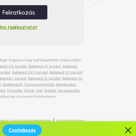
Feliratkozás
mi tájékoztatót
nkáját Magyarország legfelkapottabb állásportálján,
pest VIII. kerület
,
Budapest VI. kerület
,
Budapest
kerület
,
Budapest XVII. kerület
,
Budapest VII. kerület
,
dapest I. kerület
,
Budapest XI. kerület
,
Budapest XII.
t
,
Dunaharaszti
,
Szigetszentmiklós
,
Nagykovácsi
,
ököl
,
Piliscsaba
,
Tárnok
,
Göd
,
Maglód
,
Veresegyház
,
 változtass a keresési feltételeken.
lános szerződési feltételek
Adatvédelem
/
Csatlakozás