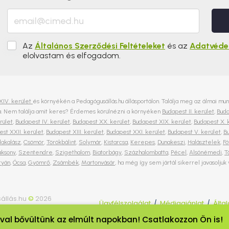
Az
Általános Szerződési Feltételeket
és az
Adatvédel
elolvastam és elfogadom.
XIV. kerület
és környékén a Pedagógusállás.hu állásportálon. Találja meg az álmai mu
rja. Nem találja amit keres? Érdemes körülnézni a környéken
Budapest II. kerület
,
Buda
rület
,
Budapest IV. kerület
,
Budapest XX. kerület
,
Budapest XIX. kerület
,
Budapest X. 
st XXII. kerület
,
Budapest XIII. kerület
,
Budapest XXI. kerület
,
Budapest V. kerület
,
Bu
dakalász
,
Csömör
,
Törökbálint
,
Solymár
,
Kistarcsa
,
Kerepes
,
Dunakeszi
,
Halásztelek
,
Fó
aksony
,
Szentendre
,
Szigethalom
,
Biatorbágy
,
Százhalombatta
,
Pécel
,
Alsónémedi
,
T
tyán
,
Ócsa
,
Gyömrő
,
Zsámbék
,
Martonvásár
, ha még így sem jártál sikerrel javasoljuk
állás.hu
©
2026
Ügyfélszolgálat
Médiaajánlat
Álta
/
/
fenntartva.
óval bővültünk az elmúlt napokban! Csatlakozzon Ön is!