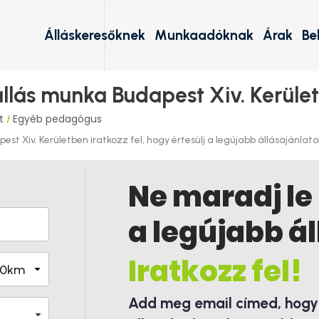
Álláskeresőknek
Munkaadóknak
Árak
Be
lás munka Budapest Xiv. Kerület
et
Egyéb pedagógus
/
t Xiv. Kerületben iratkozz fel, hogy értesülj a legújabb állásajánlatok
Ne maradj le
a legújabb ál
Iratkozz fel!
Add meg email címed, hogy é