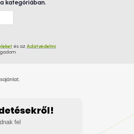
 a kategóriában.
eleket
és az
Adatvédelmi
ogadom.
sajánlat.
rdetésekről!
adnak fel