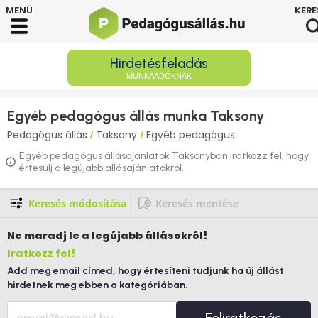
Hirdetésfeladás
MUNKAADÓKNAK
Egyéb pedagógus állás munka Taksony
Pedagógus állás
Taksony
Egyéb pedagógus
/
/
Egyéb pedagógus állásajánlatok Taksonyban iratkozz fel, hogy
értesülj a legújabb állásajánlatokról.
Keresés módosítása
Keresés mentése
Ne maradj le
a legújabb állásokról!
Iratkozz fel!
Add meg email címed, hogy értesíteni tudjunk ha új állást
hirdetnek meg ebben a kategóriában.