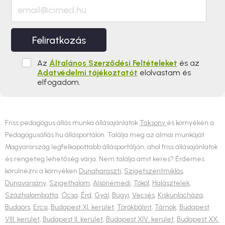
Feliratkozás
Az
Általános Szerződési Feltételeket
és az
Adatvédelmi tájékoztatót
elolvastam és
elfogadom.
Friss pedagógus állás munka állásajánlatok
Taksony
és környékén a
Pedagógusállás.hu állásportálon. Találja meg az álmai munkáját
Magyarország legfelkapottabb állásportálján, ahol friss állásajánlatok
és rengeteg lehetőség várja. Nem találja amit keres? Érdemes
körülnézni a környéken
Dunaharaszti
,
Szigetszentmiklós
,
Dunavarsány
,
Szigethalom
,
Alsónémedi
,
Tököl
,
Halásztelek
,
Százhalombatta
,
Ócsa
,
Érd
,
Gyál
,
Bugyi
,
Vecsés
,
Kiskunlacháza
,
Budaörs
,
Ercsi
,
Budapest XI. kerület
,
Törökbálint
,
Tárnok
,
Budapest
VIII. kerület
,
Budapest II. kerület
,
Budapest XIV. kerület
,
Budapest XX.