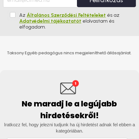
Feliratkozás
Az
Általános Szerződési Feltételeket
és az
Adatvédelmi tájékoztatót
elolvastam és
elfogadom.
Taksony Egyéb pedagógus nincs megjeleníthető állásajánlat.
Ne maradj le a legújabb
hirdetésekről!
Iratkozz fel, hogy jelezni tudjunk ha új hirdetést adnak fel ebben a
kategóriában.