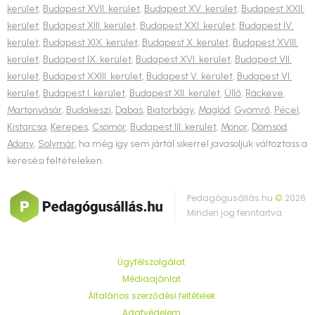
kerület
,
Budapest XVII. kerület
,
Budapest XV. kerület
,
Budapest XXII.
kerület
,
Budapest XIII. kerület
,
Budapest XXI. kerület
,
Budapest IV.
kerület
,
Budapest XIX. kerület
,
Budapest X. kerület
,
Budapest XVIII.
kerület
,
Budapest IX. kerület
,
Budapest XVI. kerület
,
Budapest VII.
kerület
,
Budapest XXIII. kerület
,
Budapest V. kerület
,
Budapest VI.
kerület
,
Budapest I. kerület
,
Budapest XII. kerület
,
Üllő
,
Ráckeve
,
Martonvásár
,
Budakeszi
,
Dabas
,
Biatorbágy
,
Maglód
,
Gyömrő
,
Pécel
,
Kistarcsa
,
Kerepes
,
Csömör
,
Budapest III. kerület
,
Monor
,
Dömsöd
,
Adony
,
Solymár
, ha még így sem jártál sikerrel javasoljuk változtass a
keresési feltételeken.
Pedagógusállás.hu
©
2026
Minden jog fenntartva.
Ügyfélszolgálat
Médiaajánlat
Általános szerződési feltételek
Adatvédelem