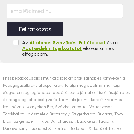
Feliratkozás
Az
Általános Szerződési Feltételeket
és az
Adatvédelmi tájékoztatót
elolvastam és
elfogadom.
Friss pedagógus állás munka állásajánlatok
Tárnok
és környékén a
Pedagógusállás.hu állásportálon. Találja meg az álmai munkáját
Magyarország legfelkapottabb állásportálján, ahol friss állásajánlatok
és rengeteg lehetőség várja. Nem találja amit keres? Érdemes
körülnézni a környéken
Érd
,
Százhalombatta
,
Martonvásár
,
Törökbálint
,
Halásztelek
,
Biatorbágy
,
Szigethalom
,
Budaörs
,
Tököl
,
Ercsi
,
Szigetszentmiklós
,
Dunaharaszti
,
Budakeszi
,
Taksony
,
Dunavarsány
,
Budapest XII. kerület
,
Budapest XI. kerület
,
Bicske
,