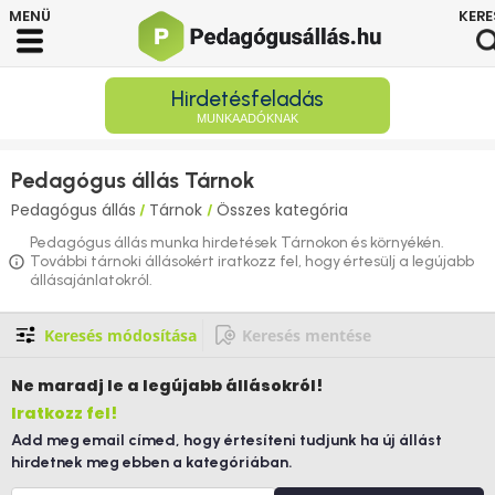
Hirdetésfeladás
MUNKAADÓKNAK
Pedagógus állás Tárnok
Pedagógus állás
Tárnok
Összes kategória
/
/
Pedagógus állás munka hirdetések Tárnokon és környékén.
További tárnoki állásokért iratkozz fel, hogy értesülj a legújabb
állásajánlatokról.
Keresés módosítása
Keresés mentése
Ne maradj le
a legújabb állásokról!
Iratkozz fel!
Add meg email címed, hogy értesíteni tudjunk ha új állást
hirdetnek meg ebben a kategóriában.