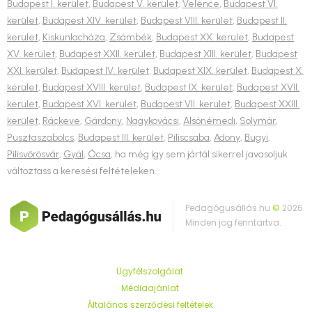
Budapest I. kerület
,
Budapest V. kerület
,
Velence
,
Budapest VI.
kerület
,
Budapest XIV. kerület
,
Budapest VIII. kerület
,
Budapest II.
kerület
,
Kiskunlacháza
,
Zsámbék
,
Budapest XX. kerület
,
Budapest
XV. kerület
,
Budapest XXII. kerület
,
Budapest XIII. kerület
,
Budapest
XXI. kerület
,
Budapest IV. kerület
,
Budapest XIX. kerület
,
Budapest X.
kerület
,
Budapest XVIII. kerület
,
Budapest IX. kerület
,
Budapest XVII.
kerület
,
Budapest XVI. kerület
,
Budapest VII. kerület
,
Budapest XXIII.
kerület
,
Ráckeve
,
Gárdony
,
Nagykovácsi
,
Alsónémedi
,
Solymár
,
Pusztaszabolcs
,
Budapest III. kerület
,
Piliscsaba
,
Adony
,
Bugyi
,
Pilisvörösvár
,
Gyál
,
Ócsa
, ha még így sem jártál sikerrel javasoljuk
változtass a keresési feltételeken.
Pedagógusállás.hu
©
2026
Minden jog fenntartva.
Ügyfélszolgálat
Médiaajánlat
Általános szerződési feltételek