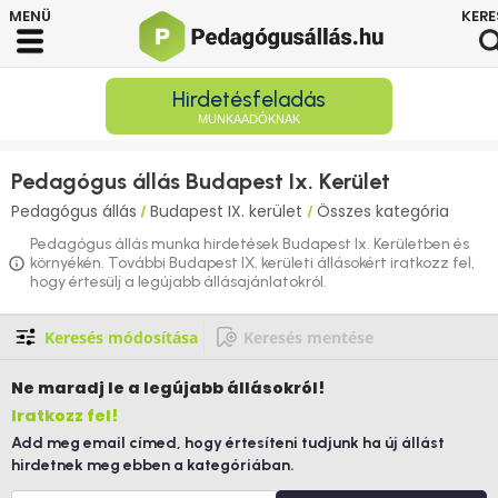
Hirdetésfeladás
MUNKAADÓKNAK
Pedagógus állás Budapest Ix. Kerület
Pedagógus állás
Budapest IX. kerület
Összes kategória
/
/
Pedagógus állás munka hirdetések Budapest Ix. Kerületben és
környékén. További Budapest IX. kerületi állásokért iratkozz fel,
hogy értesülj a legújabb állásajánlatokról.
Keresés módosítása
Keresés mentése
Ne maradj le
a legújabb állásokról!
Iratkozz fel!
Add meg email címed, hogy értesíteni tudjunk ha új állást
hirdetnek meg ebben a kategóriában.