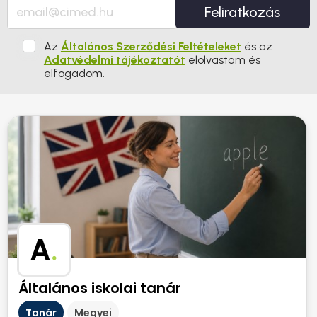
Feliratkozás
Az
Általános Szerződési Feltételeket
és az
Adatvédelmi tájékoztatót
elolvastam és
elfogadom.
A
.
Általános iskolai tanár
Tanár
Megyei