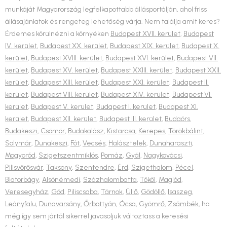
munkáját Magyarország legfelkapottabb állásportálján, ahol friss
állásajánlatok és rengeteg lehetőség várja. Nem találja amit keres?
Érdemes körülnézni a környéken
Budapest XVII. kerület
,
Budapest
IV. kerület
,
Budapest XX. kerület
,
Budapest XIX. kerület
,
Budapest X.
kerület
,
Budapest XVIII. kerület
,
Budapest XVI. kerület
,
Budapest VII.
kerület
,
Budapest XV. kerület
,
Budapest XXIII. kerület
,
Budapest XXII.
kerület
,
Budapest XIII. kerület
,
Budapest XXI. kerület
,
Budapest II.
kerület
,
Budapest VIII. kerület
,
Budapest XIV. kerület
,
Budapest VI.
kerület
,
Budapest V. kerület
,
Budapest I. kerület
,
Budapest XI.
kerület
,
Budapest XII. kerület
,
Budapest III. kerület
,
Budaörs
,
Budakeszi
,
Csömör
,
Budakalász
,
Kistarcsa
,
Kerepes
,
Törökbálint
,
Solymár
,
Dunakeszi
,
Fót
,
Vecsés
,
Halásztelek
,
Dunaharaszti
,
Mogyoród
,
Szigetszentmiklós
,
Pomáz
,
Gyál
,
Nagykovácsi
,
Pilisvörösvár
,
Taksony
,
Szentendre
,
Érd
,
Szigethalom
,
Pécel
,
Biatorbágy
,
Alsónémedi
,
Százhalombatta
,
Tököl
,
Maglód
,
Veresegyház
,
Göd
,
Piliscsaba
,
Tárnok
,
Üllő
,
Gödöllő
,
Isaszeg
,
Leányfalu
,
Dunavarsány
,
Őrbottyán
,
Ócsa
,
Gyömrő
,
Zsámbék
, ha
még így sem jártál sikerrel javasoljuk változtass a keresési