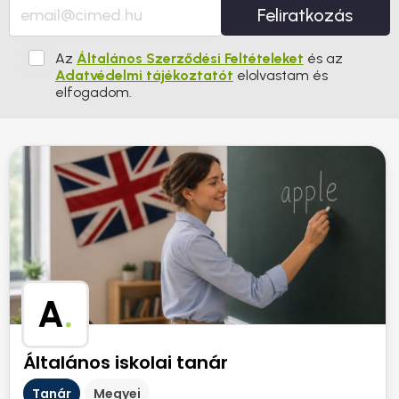
Feliratkozás
Az
Általános Szerződési Feltételeket
és az
Adatvédelmi tájékoztatót
elolvastam és
elfogadom.
A
.
Általános iskolai tanár
Tanár
Megyei