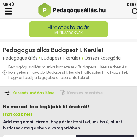
Hirdetésfeladás
MUNKAADÓKNAK
Pedagógus állás Budapest I. Kerület
Pedagógus állás
Budapest I. kerület
Összes kategória
/
/
Pedagógus állás munka hirdetések Budapest I. Kerületben és
környékén. További Budapest I. kerületi állásokért iratkozz fel,
hogy értesülj a legújabb állásajánlatokról.
Keresés módosítása
Keresés mentése
Ne maradj le
a legújabb állásokról!
Iratkozz fel!
Add meg email címed, hogy értesíteni tudjunk ha új állást
hirdetnek meg ebben a kategóriában.