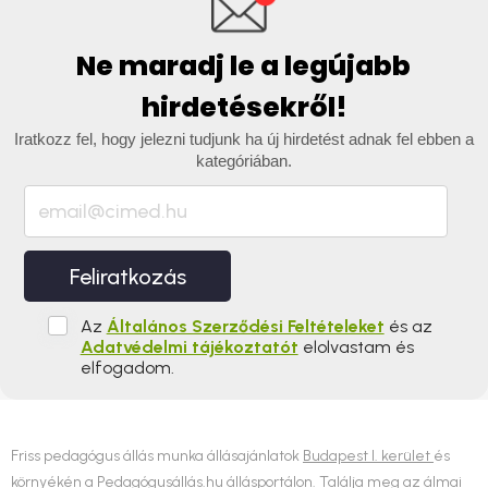
Ne maradj le a legújabb
hirdetésekről!
Iratkozz fel, hogy jelezni tudjunk ha új hirdetést adnak fel ebben a
kategóriában.
Feliratkozás
Az
Általános Szerződési Feltételeket
és az
Adatvédelmi tájékoztatót
elolvastam és
elfogadom.
Friss pedagógus állás munka állásajánlatok
Budapest I. kerület
és
környékén a Pedagógusállás.hu állásportálon. Találja meg az álmai