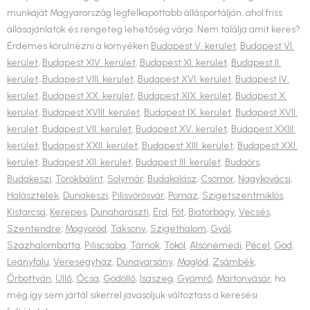
munkáját Magyarország legfelkapottabb állásportálján, ahol friss
állásajánlatok és rengeteg lehetőség várja. Nem találja amit keres?
Érdemes körülnézni a környéken
Budapest V. kerület
,
Budapest VI.
kerület
,
Budapest XIV. kerület
,
Budapest XI. kerület
,
Budapest II.
kerület
,
Budapest VIII. kerület
,
Budapest XVI. kerület
,
Budapest IV.
kerület
,
Budapest XX. kerület
,
Budapest XIX. kerület
,
Budapest X.
kerület
,
Budapest XVIII. kerület
,
Budapest IX. kerület
,
Budapest XVII.
kerület
,
Budapest VII. kerület
,
Budapest XV. kerület
,
Budapest XXIII.
kerület
,
Budapest XXII. kerület
,
Budapest XIII. kerület
,
Budapest XXI.
kerület
,
Budapest XII. kerület
,
Budapest III. kerület
,
Budaörs
,
Budakeszi
,
Törökbálint
,
Solymár
,
Budakalász
,
Csömör
,
Nagykovácsi
,
Halásztelek
,
Dunakeszi
,
Pilisvörösvár
,
Pomáz
,
Szigetszentmiklós
,
Kistarcsa
,
Kerepes
,
Dunaharaszti
,
Érd
,
Fót
,
Biatorbágy
,
Vecsés
,
Szentendre
,
Mogyoród
,
Taksony
,
Szigethalom
,
Gyál
,
Százhalombatta
,
Piliscsaba
,
Tárnok
,
Tököl
,
Alsónémedi
,
Pécel
,
Göd
,
Leányfalu
,
Veresegyház
,
Dunavarsány
,
Maglód
,
Zsámbék
,
Őrbottyán
,
Üllő
,
Ócsa
,
Gödöllő
,
Isaszeg
,
Gyömrő
,
Martonvásár
, ha
még így sem jártál sikerrel javasoljuk változtass a keresési