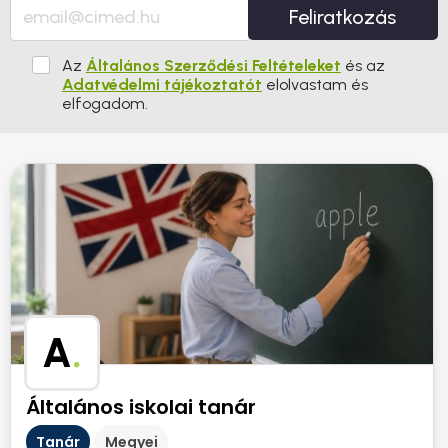
Feliratkozás
Az
Általános Szerződési Feltételeket
és az
Adatvédelmi tájékoztatót
elolvastam és
elfogadom.
A
.
Általános iskolai tanár
Tanár
Megyei