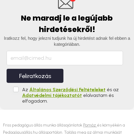
Ne maradj le a legújabb
hirdetésekről!
Iratkozz fel, hogy jelezni tudjunk ha új hirdetést adnak fel ebben a
kategóriában.
Feliratkozás
Az
Általános Szerződési Feltételeket
és az
Adatvédelmi tájékoztatót
elolvastam és
elfogadom.
Friss pedagógus állás munka állásajánlatok
Pomáz
és környékén a
Pedagógusállás.hu állásportálon. Találja meg az álmai munkáját