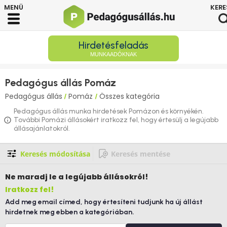
Hirdetésfeladás
MUNKAADÓKNAK
Pedagógus állás Pomáz
Pedagógus állás
Pomáz
Összes kategória
/
/
Pedagógus állás munka hirdetések Pomázon és környékén.
További Pomázi állásokért iratkozz fel, hogy értesülj a legújabb
állásajánlatokról.
Keresés módosítása
Keresés mentése
Ne maradj le
a legújabb állásokról!
Iratkozz fel!
Add meg email címed, hogy értesíteni tudjunk ha új állást
hirdetnek meg ebben a kategóriában.