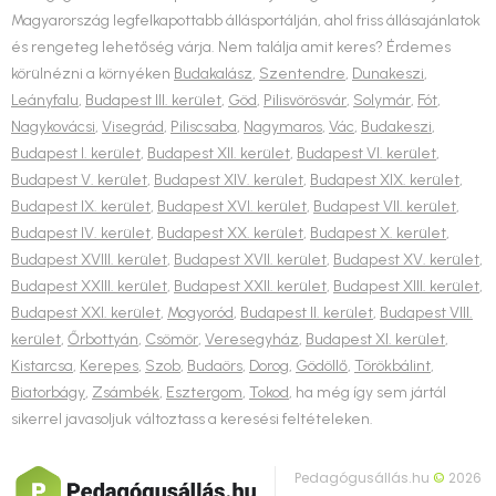
Magyarország legfelkapottabb állásportálján, ahol friss állásajánlatok
és rengeteg lehetőség várja. Nem találja amit keres? Érdemes
körülnézni a környéken
Budakalász
,
Szentendre
,
Dunakeszi
,
Leányfalu
,
Budapest III. kerület
,
Göd
,
Pilisvörösvár
,
Solymár
,
Fót
,
Nagykovácsi
,
Visegrád
,
Piliscsaba
,
Nagymaros
,
Vác
,
Budakeszi
,
Budapest I. kerület
,
Budapest XII. kerület
,
Budapest VI. kerület
,
Budapest V. kerület
,
Budapest XIV. kerület
,
Budapest XIX. kerület
,
Budapest IX. kerület
,
Budapest XVI. kerület
,
Budapest VII. kerület
,
Budapest IV. kerület
,
Budapest XX. kerület
,
Budapest X. kerület
,
Budapest XVIII. kerület
,
Budapest XVII. kerület
,
Budapest XV. kerület
,
Budapest XXIII. kerület
,
Budapest XXII. kerület
,
Budapest XIII. kerület
,
Budapest XXI. kerület
,
Mogyoród
,
Budapest II. kerület
,
Budapest VIII.
kerület
,
Őrbottyán
,
Csömör
,
Veresegyház
,
Budapest XI. kerület
,
Kistarcsa
,
Kerepes
,
Szob
,
Budaörs
,
Dorog
,
Gödöllő
,
Törökbálint
,
Biatorbágy
,
Zsámbék
,
Esztergom
,
Tokod
, ha még így sem jártál
sikerrel javasoljuk változtass a keresési feltételeken.
Pedagógusállás.hu
©
2026