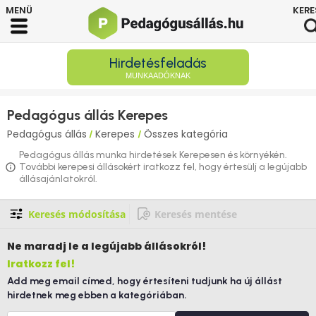
Hirdetésfeladás
MUNKAADÓKNAK
Pedagógus állás Kerepes
Pedagógus állás
Kerepes
Összes kategória
/
/
Pedagógus állás munka hirdetések Kerepesen és környékén.
További kerepesi állásokért iratkozz fel, hogy értesülj a legújabb
állásajánlatokról.
Keresés módosítása
Keresés mentése
Ne maradj le
a legújabb állásokról!
Iratkozz fel!
Add meg email címed, hogy értesíteni tudjunk ha új állást
hirdetnek meg ebben a kategóriában.