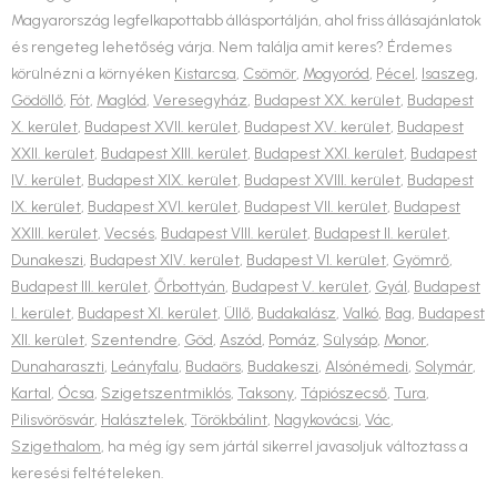
Magyarország legfelkapottabb állásportálján, ahol friss állásajánlatok
és rengeteg lehetőség várja. Nem találja amit keres? Érdemes
körülnézni a környéken
Kistarcsa
,
Csömör
,
Mogyoród
,
Pécel
,
Isaszeg
,
Gödöllő
,
Fót
,
Maglód
,
Veresegyház
,
Budapest XX. kerület
,
Budapest
X. kerület
,
Budapest XVII. kerület
,
Budapest XV. kerület
,
Budapest
XXII. kerület
,
Budapest XIII. kerület
,
Budapest XXI. kerület
,
Budapest
IV. kerület
,
Budapest XIX. kerület
,
Budapest XVIII. kerület
,
Budapest
IX. kerület
,
Budapest XVI. kerület
,
Budapest VII. kerület
,
Budapest
XXIII. kerület
,
Vecsés
,
Budapest VIII. kerület
,
Budapest II. kerület
,
Dunakeszi
,
Budapest XIV. kerület
,
Budapest VI. kerület
,
Gyömrő
,
Budapest III. kerület
,
Őrbottyán
,
Budapest V. kerület
,
Gyál
,
Budapest
I. kerület
,
Budapest XI. kerület
,
Üllő
,
Budakalász
,
Valkó
,
Bag
,
Budapest
XII. kerület
,
Szentendre
,
Göd
,
Aszód
,
Pomáz
,
Sülysáp
,
Monor
,
Dunaharaszti
,
Leányfalu
,
Budaörs
,
Budakeszi
,
Alsónémedi
,
Solymár
,
Kartal
,
Ócsa
,
Szigetszentmiklós
,
Taksony
,
Tápiószecső
,
Tura
,
Pilisvörösvár
,
Halásztelek
,
Törökbálint
,
Nagykovácsi
,
Vác
,
Szigethalom
, ha még így sem jártál sikerrel javasoljuk változtass a
keresési feltételeken.