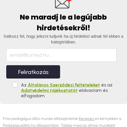
Ne maradj le a legújabb
hirdetésekről!
Iratkozz fel, hogy jelezni tudjunk ha új hirdetést adnak fel ebben a
kategóriában.
Feliratkozás
Az
Általános Szerződési Feltételeket
és az
Adatvédelmi tájékoztatót
elolvastam és
elfogadom.
Friss pedagógus állás munka állásajánlatok
Kerepes
és környékén a
Pedagógusállás.hu állásportálon. Találja meg az álmai munkáját