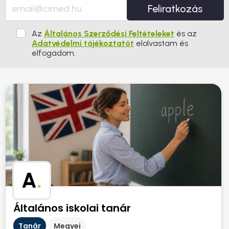
Feliratkozás
Az
Általános Szerződési Feltételeket
és az
Adatvédelmi tájékoztatót
elolvastam és
elfogadom.
A
.
Általános iskolai tanár
Tanár
Megyei